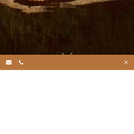
info@refugiachiloe.com
562 6469 0518
✕
Downloads
Abaixo, você encontrará uma seleção de materiais
de referência disponíveis para download para ajudar