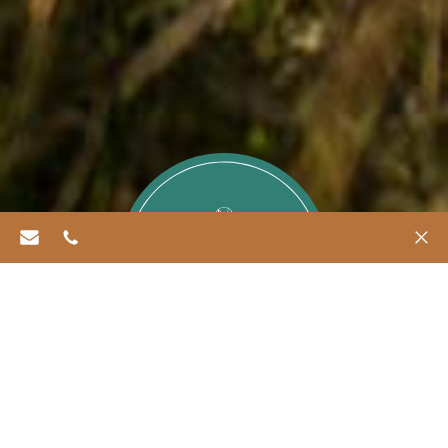
info@refugiachiloe.com
562 6469 0518
✕
AVENTURAS
ATIVA
Passeios a