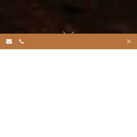
info@refugiachiloe.com
562 6469 0518
✕
Términos y
condiciones
Términos y condiciones