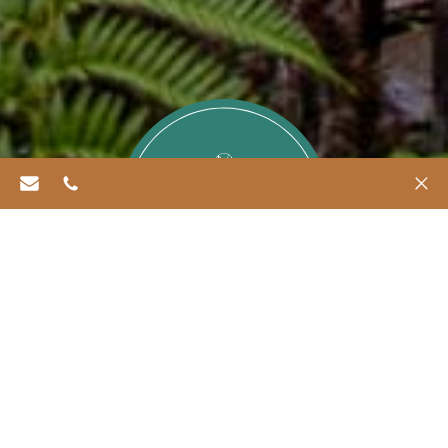
info@refugiachiloe.com
562 6469 0518
✕
AVENTURAS
ACTIVA
Parque
Tepuhueico