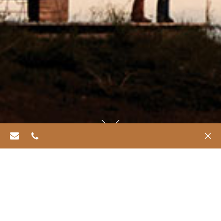
info@refugiachiloe.com
562 6469 0518
✕